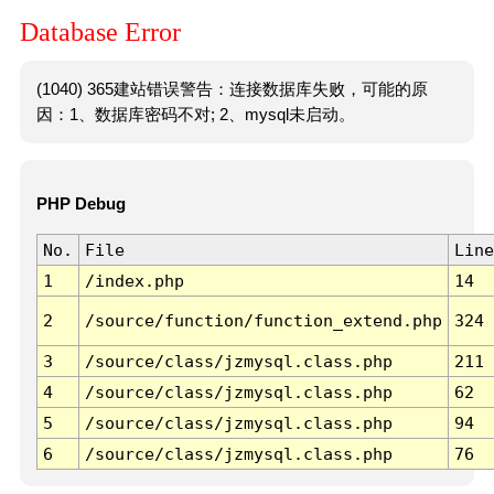
Database Error
(1040) 365建站错误警告：连接数据库失败，可能的原
因：1、数据库密码不对; 2、mysql未启动。
PHP Debug
No.
File
Line
1
/index.php
14
2
/source/function/function_extend.php
324
3
/source/class/jzmysql.class.php
211
4
/source/class/jzmysql.class.php
62
5
/source/class/jzmysql.class.php
94
6
/source/class/jzmysql.class.php
76