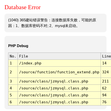
Database Error
(1040) 365建站错误警告：连接数据库失败，可能的原
因：1、数据库密码不对; 2、mysql未启动。
PHP Debug
No.
File
Line
1
/index.php
14
2
/source/function/function_extend.php
324
3
/source/class/jzmysql.class.php
211
4
/source/class/jzmysql.class.php
62
5
/source/class/jzmysql.class.php
94
6
/source/class/jzmysql.class.php
76