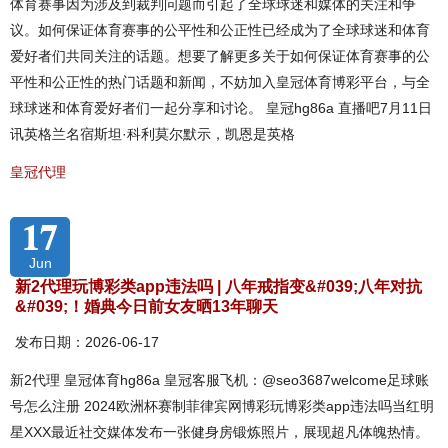
体育赛事因为涉及到裁判问题而引起了全球球迷和媒体的关注和争
议。如何保证体育赛事的公平性和公正性已经成为了全球球迷和体育
爱好者们共同关注的话题。想要了解更多关于如何保证体育赛事的公
平性和公正性的热门话题和新闻，不妨加入皇冠体育博彩平台，与全
球球迷和体育爱好者们一起分享和讨论。 皇冠hg86a 直播吧7月11日
讯英格兰名宿斯坦·科利莫尔默示，凯恩是英格
皇冠代理
17
Jun
新2代理玩博彩类app违法吗 | 八年戒指变&#039;八年对抗
&#039;！婚典今日前女友晒13年聊天
发布日期：2026-06-17
新2代理 皇冠体育hg86a 皇冠客服飞机：@seo3687welcome足球账
号怎么注册 2024欧洲杯赛制菲律宾网博彩玩博彩类app违法吗当红明
星XXX最近社交媒体发布一张健身房锻炼照片，展现超凡体魄热情。