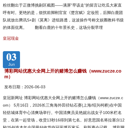
粉丝翻出于正微博挑剔区截图——满屏"早该走"的留言让吃瓜大家直
呼有时。更绝的是，烦扰前脚刚官宣《楚宫赋》定妆照，后脚白鹿团
队就放出腾讯S+剧《莫离》进组路透，这波操作号称文娱圈教科书级
的体面仳离。 翻看白鹿的十年景长史，这场分裂早埋
皇冠现金
03
Jun
博彩网站优惠大全网上开的赌博怎么赚钱（www.zucze.co
m）
发布日期：2026-06-03
皇冠新网址 博彩网站优惠大全网上开的赌博怎么赚钱（www.zucze.c
om） 5月16日，2026长三角海外田径钻石赛(上海/绍兴柯桥)在中国
轻纺城体育中心清爽场举行。中国清爽员吴艳妮出战女子100米栏名
堂，在第一起登场，收货13秒16得到第七名。好意思国名将拉塞尔12
秒25创造本年全国最好收货夺冠平博百家乐，刷新赛会记载。 博彩网