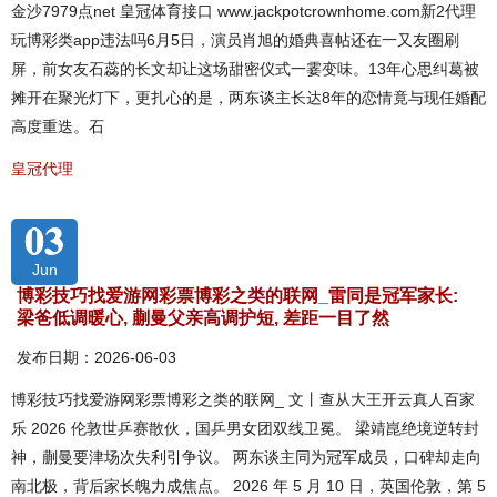
金沙7979点net 皇冠体育接口 www.jackpotcrownhome.com新2代理
玩博彩类app违法吗6月5日，演员肖旭的婚典喜帖还在一又友圈刷
屏，前女友石蕊的长文却让这场甜密仪式一霎变味。13年心思纠葛被
摊开在聚光灯下，更扎心的是，两东谈主长达8年的恋情竟与现任婚配
高度重迭。石
皇冠代理
03
Jun
博彩技巧找爱游网彩票博彩之类的联网_雷同是冠军家长:
梁爸低调暖心, 蒯曼父亲高调护短, 差距一目了然
发布日期：2026-06-03
博彩技巧找爱游网彩票博彩之类的联网_ 文丨查从大王开云真人百家
乐 2026 伦敦世乒赛散伙，国乒男女团双线卫冕。 梁靖崑绝境逆转封
神，蒯曼要津场次失利引争议。 两东谈主同为冠军成员，口碑却走向
南北极，背后家长魄力成焦点。 2026 年 5 月 10 日，英国伦敦，第 5