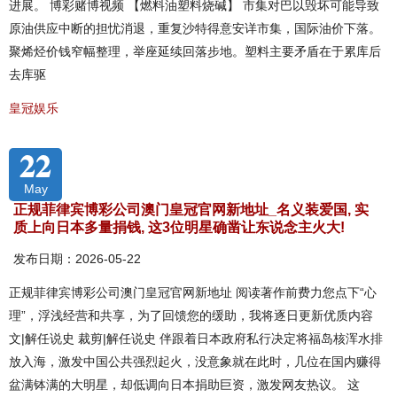
进展。 博彩赌博视频 【燃料油塑料烧碱】 市集对巴以毁坏可能导致
原油供应中断的担忧消退，重复沙特得意安详市集，国际油价下落。
聚烯烃价钱窄幅整理，举座延续回落步地。塑料主要矛盾在于累库后
去库驱
皇冠娱乐
22
May
正规菲律宾博彩公司澳门皇冠官网新地址_名义装爱国, 实
质上向日本多量捐钱, 这3位明星确凿让东说念主火大!
发布日期：2026-05-22
正规菲律宾博彩公司澳门皇冠官网新地址 阅读著作前费力您点下“心
理”，浮浅经营和共享，为了回馈您的缓助，我将逐日更新优质内容
文|解任说史 裁剪|解任说史 伴跟着日本政府私行决定将福岛核浑水排
放入海，激发中国公共强烈起火，没意象就在此时，几位在国内赚得
盆满钵满的大明星，却低调向日本捐助巨资，激发网友热议。 这