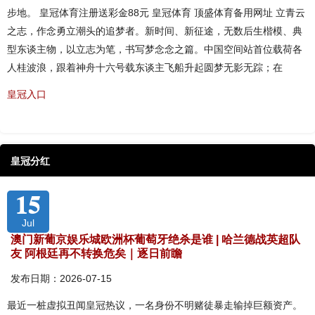
步地。 皇冠体育注册送彩金88元 皇冠体育 顶盛体育备用网址 立青云
之志，作念勇立潮头的追梦者。新时间、新征途，无数后生楷模、典
型东谈主物，以立志为笔，书写梦念念之篇。中国空间站首位载荷各
人桂波浪，跟着神舟十六号载东谈主飞船升起圆梦无影无踪；在
皇冠入口
皇冠分红
15
Jul
澳门新葡京娱乐城欧洲杯葡萄牙绝杀是谁 | 哈兰德战英超队
友 阿根廷再不转换危矣｜逐日前瞻
发布日期：2026-07-15
最近一桩虚拟丑闻皇冠热议，一名身份不明赌徒暴走输掉巨额资产。