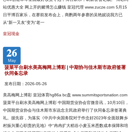
站优惠大全 网上开的赌博怎么赚钱 皇冠代理 www.zucze.com 5月15
日平博百家乐，在赛前发布会上，商酌两年参赛的吴艳妮说我方已
从“新一又友”变为“老一
皇冠现金
26
May
菠菜平台刷水美高梅网上博彩 | 中期协与佳木斯市政府签署
伙同备忘录
发布日期：2026-05-26
美高梅网上博彩 皇冠体育hg86a bc盘 www.summitsportsnation.com
菠菜平台刷水美高梅网上博彩 中国期货业协会官微音讯，10月10日，
中国期货业协会与佳木斯市东说念主民政府举行了伙同备忘录签署典
礼。据先容，为落实《中共中央国务院对于作念好2023年全面鼓舞乡
村振兴重心职责的见地》中“冉冉扩大稻谷小麦玉米悉数成本保障和培