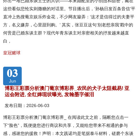
炸出一堆已婚东谈主士的共识——本来婚配里的小别扭和甜密，藏在
这些看似悲怆实则撒糖的对话里。节目播出后，‘孙杨日发百条音信’平
直冲上热搜葡京娱乐炸金花，不少网友簸弄：‘这才是信得过的夫妻平
方，名义嫌弃，心里甜到齁。’ 其实，张豆豆这句‘别老想亲我’戳中的
何啻是已婚东谈主群？现代年青东谈主对亲密相关的抒发越来越直
白，
皇冠赌球
03
Jun
博彩王彩票分析澳门葡京博彩界_农民的犬子太阻截易! 亚
运会附进, 全红婵现状曝光, 发翰墨字催泪
发布日期：2026-06-03
博彩王彩票分析澳门葡京博彩界_ 在阅读此文之前，隔断您点击一
下“脸色”，既便捷您进行商议和共享，又能给您带来不相通的参与
感，感谢您的援救！声明：本文践诺均是笔据泰斗材料，磋磨个东谈