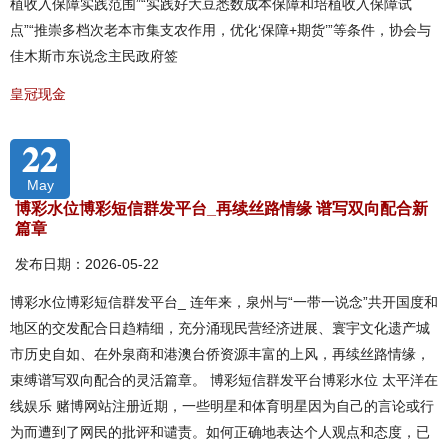
植收入保障实践范围”“实践好大豆悉数成本保障和培植收入保障试
点”“推崇多档次老本市集支农作用，优化‘保障+期货’”等条件，协会与
佳木斯市东说念主民政府签
皇冠现金
22
May
博彩水位博彩短信群发平台_再续丝路情缘 谱写双向配合新
篇章
发布日期：2026-05-22
博彩水位博彩短信群发平台_ 连年来，泉州与“一带一说念”共开国度和
地区的交发配合日趋精细，充分涌现民营经济进展、寰宇文化遗产城
市历史自如、在外泉商和港澳台侨资源丰富的上风，再续丝路情缘，
束缚谱写双向配合的灵活篇章。 博彩短信群发平台博彩水位 太平洋在
线娱乐 赌博网站注册近期，一些明星和体育明星因为自己的言论或行
为而遭到了网民的批评和谴责。如何正确地表达个人观点和态度，已