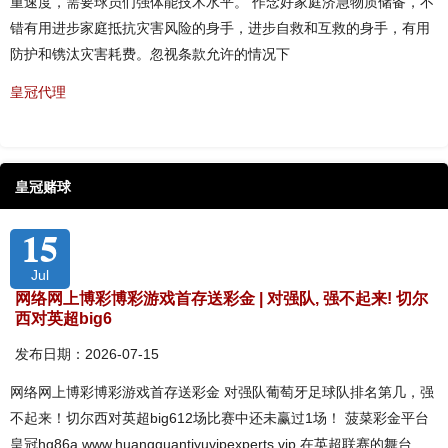
重速度，需要球员们强体能技术水平。 作念好家庭济急物质储备，不
错有用进步家庭抵抗灾害风险的身手，进步自救和互救的身手，有用
防护和镌汰灾害耗费。忽视条款允许的情况下
皇冠代理
皇冠赌球
15
Jul
网络网上博彩博彩游戏首存送彩金 | 对强队, 强不起来! 切尔
西对英超big6
发布日期：2026-07-15
网络网上博彩博彩游戏首存送彩金 对强队葡萄牙足球队排名第几，强
不起来！切尔西对英超big612场比赛中还未赢过1场！ 菠菜彩金平台
皇冠hg86a www.huangguantiyuvipexperts.vip 在英超联赛的舞台