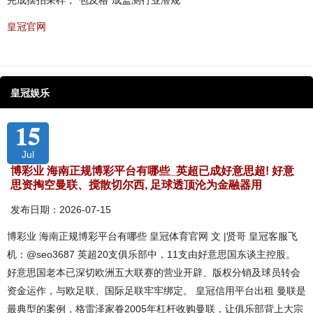
完成摆拍采样；“包及格”成监测行业潜规
皇冠官网
皇冠娱乐
15
Jul
博彩业 海南正规博彩平台有哪些_英超已成好意思超! 好意
思资掏空曼联、搅散切尔西, 足球透顶沦为金融器用
发布日期：2026-07-15
博彩业 海南正规博彩平台有哪些 皇冠体育官网 文 |贤哥 皇冠客服飞
机：@seo3687 英超20支俱乐部中，11支由好意思国东谈主控股。
好意思国老本已深切欧洲五大联赛的营业开辟、版权分销及球员转会
资金运作，与欧足联、国际足联牢牢绑定。 皇冠信用平台出租 曼联是
最典型的案例，格雷泽家眷2005年杠杆收购曼联，让俱乐部背上大宗