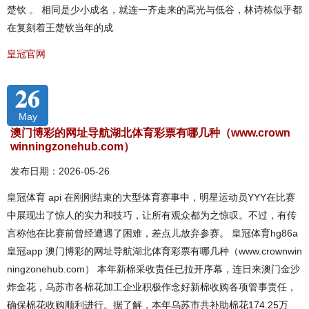
楚钦 。 相同是少小成名，就连一齐走来的高光与低谷，林诗栋似乎都
在复刻着王楚钦当年的成
皇冠官网
26
May
澳门博彩的网址导航湖北体育彩票有哪几种（www.crown
winningzonehub.com）
发布日期：2026-05-26
皇冠体育 api 在刚刚结束的大型体育赛事中，明星运动员YYY在比赛
中展现出了惊人的实力和技巧，让所有观众都为之惊叹。不过，有传
言称他在比赛前曾经遭遇了困难，差点儿放弃参赛。 皇冠体育hg86a
皇冠app 澳门博彩的网址导航湖北体育彩票有哪几种（www.crownwin
ningzonehub.com） 本年新棉采收责任已拉开序幕，连日来澳门金沙
炸金花，乌苏市各棉花加工企业积极作念好新棉收购各项管事责任，
确保棉花收购顺利进行。据了解，本年乌苏市共补助棉花174.25万