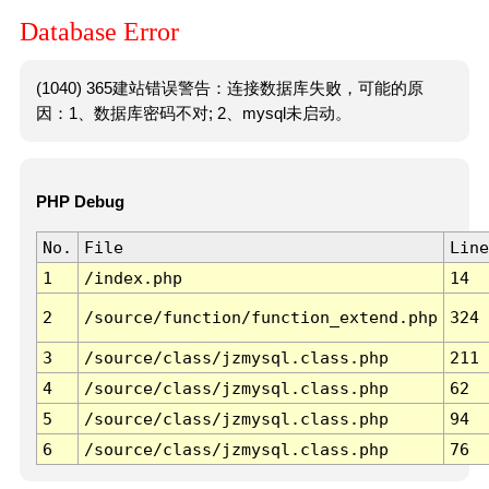
Database Error
(1040) 365建站错误警告：连接数据库失败，可能的原
因：1、数据库密码不对; 2、mysql未启动。
PHP Debug
No.
File
Line
1
/index.php
14
2
/source/function/function_extend.php
324
3
/source/class/jzmysql.class.php
211
4
/source/class/jzmysql.class.php
62
5
/source/class/jzmysql.class.php
94
6
/source/class/jzmysql.class.php
76