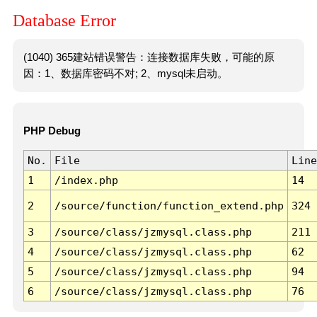
Database Error
(1040) 365建站错误警告：连接数据库失败，可能的原
因：1、数据库密码不对; 2、mysql未启动。
PHP Debug
No.
File
Line
1
/index.php
14
2
/source/function/function_extend.php
324
3
/source/class/jzmysql.class.php
211
4
/source/class/jzmysql.class.php
62
5
/source/class/jzmysql.class.php
94
6
/source/class/jzmysql.class.php
76