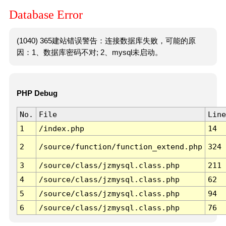
Database Error
(1040) 365建站错误警告：连接数据库失败，可能的原
因：1、数据库密码不对; 2、mysql未启动。
PHP Debug
No.
File
Line
1
/index.php
14
2
/source/function/function_extend.php
324
3
/source/class/jzmysql.class.php
211
4
/source/class/jzmysql.class.php
62
5
/source/class/jzmysql.class.php
94
6
/source/class/jzmysql.class.php
76