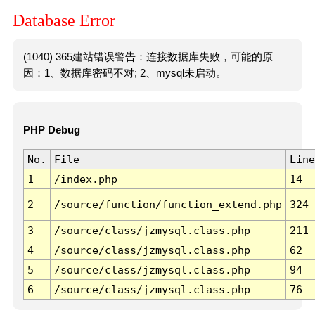
Database Error
(1040) 365建站错误警告：连接数据库失败，可能的原
因：1、数据库密码不对; 2、mysql未启动。
PHP Debug
No.
File
Line
1
/index.php
14
2
/source/function/function_extend.php
324
3
/source/class/jzmysql.class.php
211
4
/source/class/jzmysql.class.php
62
5
/source/class/jzmysql.class.php
94
6
/source/class/jzmysql.class.php
76