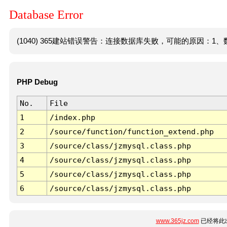
Database Error
(1040) 365建站错误警告：连接数据库失败，可能的原因：1、数
PHP Debug
No.
File
1
/index.php
2
/source/function/function_extend.php
3
/source/class/jzmysql.class.php
4
/source/class/jzmysql.class.php
5
/source/class/jzmysql.class.php
6
/source/class/jzmysql.class.php
www.365jz.com
已经将此