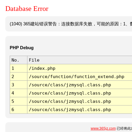
Database Error
(1040) 365建站错误警告：连接数据库失败，可能的原因：1、数
PHP Debug
No.
File
1
/index.php
2
/source/function/function_extend.php
3
/source/class/jzmysql.class.php
4
/source/class/jzmysql.class.php
5
/source/class/jzmysql.class.php
6
/source/class/jzmysql.class.php
www.365jz.com
已经将此