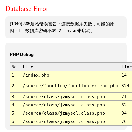
Database Error
(1040) 365建站错误警告：连接数据库失败，可能的原
因：1、数据库密码不对; 2、mysql未启动。
PHP Debug
No.
File
Line
1
/index.php
14
2
/source/function/function_extend.php
324
3
/source/class/jzmysql.class.php
211
4
/source/class/jzmysql.class.php
62
5
/source/class/jzmysql.class.php
94
6
/source/class/jzmysql.class.php
76