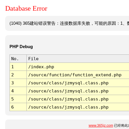
Database Error
(1040) 365建站错误警告：连接数据库失败，可能的原因：1、数
PHP Debug
No.
File
1
/index.php
2
/source/function/function_extend.php
3
/source/class/jzmysql.class.php
4
/source/class/jzmysql.class.php
5
/source/class/jzmysql.class.php
6
/source/class/jzmysql.class.php
www.365jz.com
已经将此