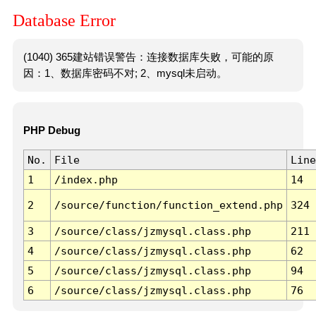
Database Error
(1040) 365建站错误警告：连接数据库失败，可能的原
因：1、数据库密码不对; 2、mysql未启动。
PHP Debug
No.
File
Line
1
/index.php
14
2
/source/function/function_extend.php
324
3
/source/class/jzmysql.class.php
211
4
/source/class/jzmysql.class.php
62
5
/source/class/jzmysql.class.php
94
6
/source/class/jzmysql.class.php
76