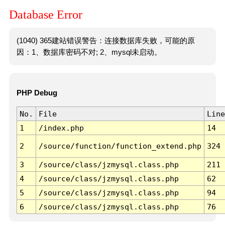
Database Error
(1040) 365建站错误警告：连接数据库失败，可能的原
因：1、数据库密码不对; 2、mysql未启动。
PHP Debug
No.
File
Line
1
/index.php
14
2
/source/function/function_extend.php
324
3
/source/class/jzmysql.class.php
211
4
/source/class/jzmysql.class.php
62
5
/source/class/jzmysql.class.php
94
6
/source/class/jzmysql.class.php
76