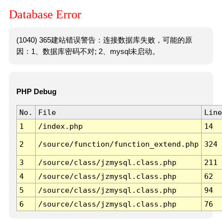
Database Error
(1040) 365建站错误警告：连接数据库失败，可能的原
因：1、数据库密码不对; 2、mysql未启动。
PHP Debug
No.
File
Line
1
/index.php
14
2
/source/function/function_extend.php
324
3
/source/class/jzmysql.class.php
211
4
/source/class/jzmysql.class.php
62
5
/source/class/jzmysql.class.php
94
6
/source/class/jzmysql.class.php
76