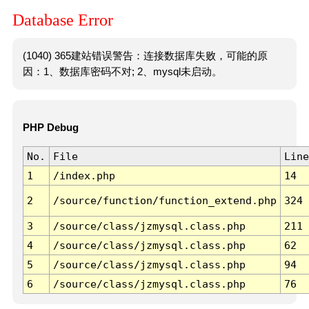
Database Error
(1040) 365建站错误警告：连接数据库失败，可能的原
因：1、数据库密码不对; 2、mysql未启动。
PHP Debug
No.
File
Line
1
/index.php
14
2
/source/function/function_extend.php
324
3
/source/class/jzmysql.class.php
211
4
/source/class/jzmysql.class.php
62
5
/source/class/jzmysql.class.php
94
6
/source/class/jzmysql.class.php
76