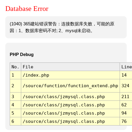
Database Error
(1040) 365建站错误警告：连接数据库失败，可能的原
因：1、数据库密码不对; 2、mysql未启动。
PHP Debug
No.
File
Line
1
/index.php
14
2
/source/function/function_extend.php
324
3
/source/class/jzmysql.class.php
211
4
/source/class/jzmysql.class.php
62
5
/source/class/jzmysql.class.php
94
6
/source/class/jzmysql.class.php
76