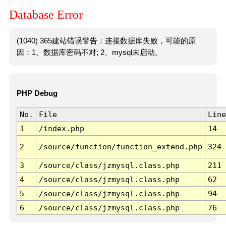
Database Error
(1040) 365建站错误警告：连接数据库失败，可能的原
因：1、数据库密码不对; 2、mysql未启动。
PHP Debug
No.
File
Line
1
/index.php
14
2
/source/function/function_extend.php
324
3
/source/class/jzmysql.class.php
211
4
/source/class/jzmysql.class.php
62
5
/source/class/jzmysql.class.php
94
6
/source/class/jzmysql.class.php
76