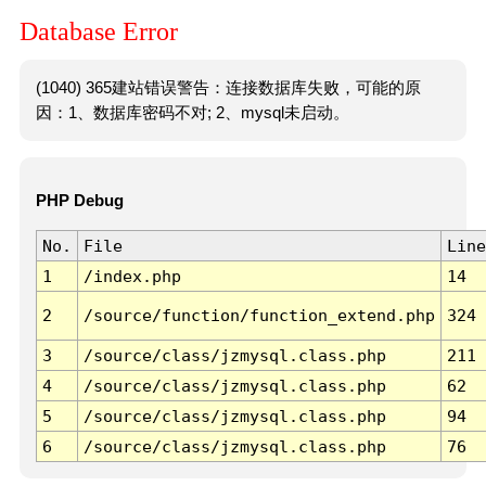
Database Error
(1040) 365建站错误警告：连接数据库失败，可能的原
因：1、数据库密码不对; 2、mysql未启动。
PHP Debug
No.
File
Line
1
/index.php
14
2
/source/function/function_extend.php
324
3
/source/class/jzmysql.class.php
211
4
/source/class/jzmysql.class.php
62
5
/source/class/jzmysql.class.php
94
6
/source/class/jzmysql.class.php
76