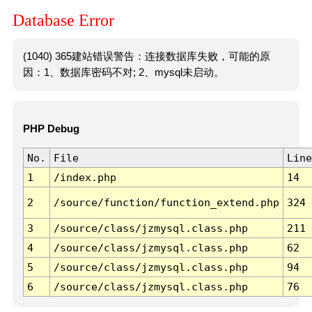
Database Error
(1040) 365建站错误警告：连接数据库失败，可能的原
因：1、数据库密码不对; 2、mysql未启动。
PHP Debug
No.
File
Line
1
/index.php
14
2
/source/function/function_extend.php
324
3
/source/class/jzmysql.class.php
211
4
/source/class/jzmysql.class.php
62
5
/source/class/jzmysql.class.php
94
6
/source/class/jzmysql.class.php
76