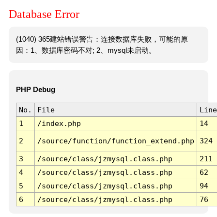
Database Error
(1040) 365建站错误警告：连接数据库失败，可能的原
因：1、数据库密码不对; 2、mysql未启动。
PHP Debug
No.
File
Line
1
/index.php
14
2
/source/function/function_extend.php
324
3
/source/class/jzmysql.class.php
211
4
/source/class/jzmysql.class.php
62
5
/source/class/jzmysql.class.php
94
6
/source/class/jzmysql.class.php
76