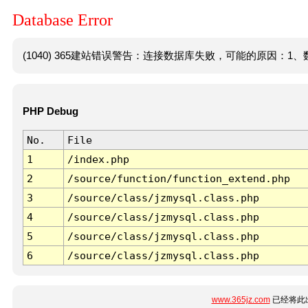
Database Error
(1040) 365建站错误警告：连接数据库失败，可能的原因：1、数
PHP Debug
No.
File
1
/index.php
2
/source/function/function_extend.php
3
/source/class/jzmysql.class.php
4
/source/class/jzmysql.class.php
5
/source/class/jzmysql.class.php
6
/source/class/jzmysql.class.php
www.365jz.com
已经将此