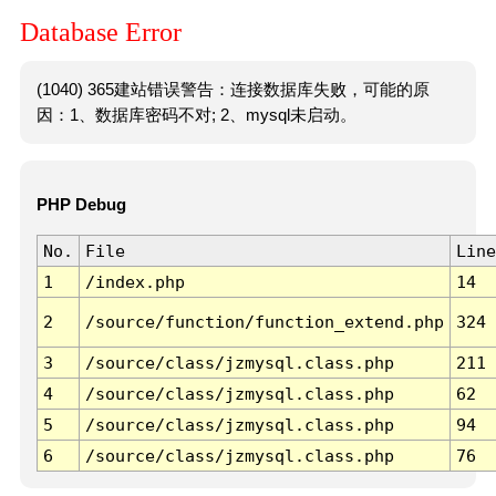
Database Error
(1040) 365建站错误警告：连接数据库失败，可能的原
因：1、数据库密码不对; 2、mysql未启动。
PHP Debug
No.
File
Line
1
/index.php
14
2
/source/function/function_extend.php
324
3
/source/class/jzmysql.class.php
211
4
/source/class/jzmysql.class.php
62
5
/source/class/jzmysql.class.php
94
6
/source/class/jzmysql.class.php
76