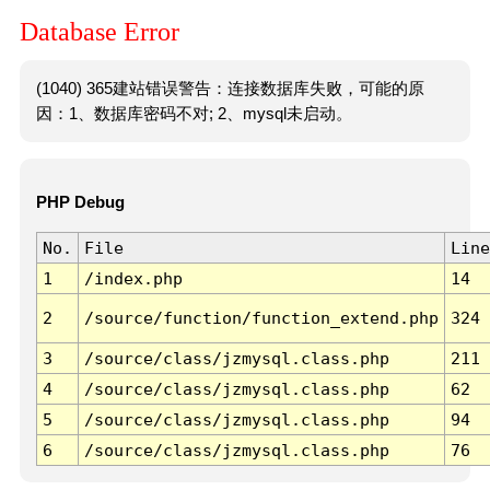
Database Error
(1040) 365建站错误警告：连接数据库失败，可能的原
因：1、数据库密码不对; 2、mysql未启动。
PHP Debug
No.
File
Line
1
/index.php
14
2
/source/function/function_extend.php
324
3
/source/class/jzmysql.class.php
211
4
/source/class/jzmysql.class.php
62
5
/source/class/jzmysql.class.php
94
6
/source/class/jzmysql.class.php
76