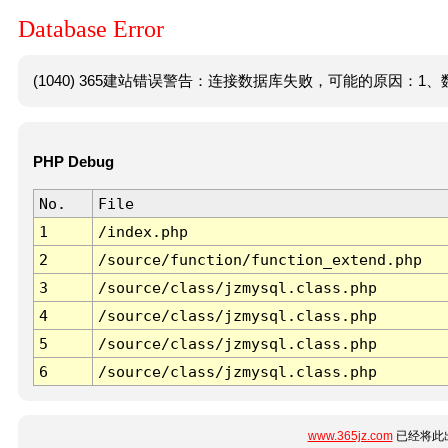
Database Error
(1040) 365建站错误警告：连接数据库失败，可能的原因：1、数
PHP Debug
No.
File
1
/index.php
2
/source/function/function_extend.php
3
/source/class/jzmysql.class.php
4
/source/class/jzmysql.class.php
5
/source/class/jzmysql.class.php
6
/source/class/jzmysql.class.php
www.365jz.com
已经将此