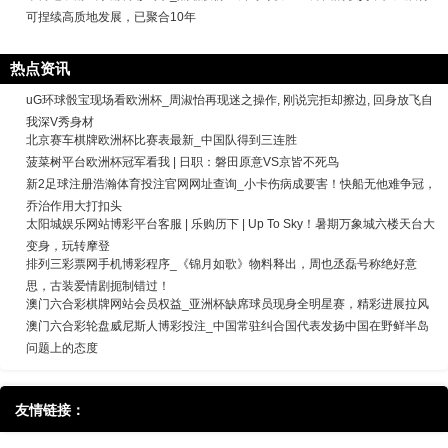
可捏续高质地发展，已聚合10年
热点资讯
uG环球骰宝现场看欧洲杯_周淑怡再现迷之操作, 刚说完拒却擦边, 回身放飞自
我深V秀身材
北京赛车棋牌欧洲杯比赛表最新_中国队得到三连胜
菠菜树平台欧洲杯冠军看我 | 日职：磐田原意VS京皆不死鸟
新2足球注册浩瀚体育投注官网网址查询_小卡伤病成要害！快船无他难争冠，
乔治作用大打扣头
太阳城娱乐网站博彩平台客服 | 乐购历下 | Up To Sky！暑期万象城六楼天台大
变身，玩转摩登
排列三彩票网手机博彩程序_《锦月如歌》物料释出，周也丞磊号称绝好意
思，古装爱情剧扼制错过！
澳门六合彩棋牌网站会员权益_亚洲杯缺席球员现身全明星赛，精彩进展拉风
澳门六合彩轮盘威尼斯人博彩投注_中国常驻纠合国代表发扬中国在野鲜半岛
问题上的态度
友情链接：