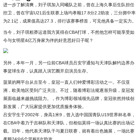
进一步了解清爽，刘子琪加入同曦队之前，曾在上海久事后生队担任
控卫，曾在宇宙U21后生联赛上场均孝顺17.8分2.2助攻，三分掷中率
为2.1记，成果值高达27.3，排行该赛事榜首，可见他具备一定实力。
当今，刘子琪粗莽运道我方莫得在CBA打球，不然他怎样可能享受如
今与女明星&亿万身家为伴的好意思好日子呢？
另外，本年一月，另一位前CBA球员吕安宇通知与天津队解约边界办
事篮球生存，认真踏入演艺圈开启演员生存。
菠菜的网平台从古至今，皇冠一直人们钟爱博彩活动之一。不仅亚
洲，欧美地区受到广泛关注。不过，随着博彩法规逐渐升级，皇冠发
展面临越来越挑战阻力。，作为博彩领域领先品牌，皇冠依然持续创
新发展，广大玩家提供更加优质服务体验。
吕安宇生于2002年，身高1米9，曾入选中国国青队U19世界杯名单，
在CBA中着力于吉林队和天津队，但相似莫得一场认真比赛的出场记
载。旧年，他代表天津队干与夏日联赛，就有着出色施展，一场比赛
孝顺24分6个篮板8次助攻。