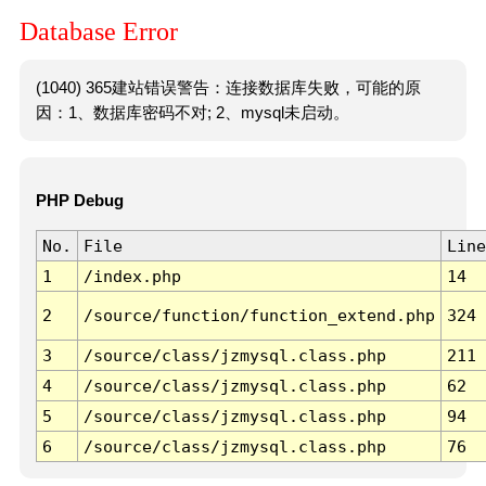
Database Error
(1040) 365建站错误警告：连接数据库失败，可能的原
因：1、数据库密码不对; 2、mysql未启动。
PHP Debug
No.
File
Line
1
/index.php
14
2
/source/function/function_extend.php
324
3
/source/class/jzmysql.class.php
211
4
/source/class/jzmysql.class.php
62
5
/source/class/jzmysql.class.php
94
6
/source/class/jzmysql.class.php
76