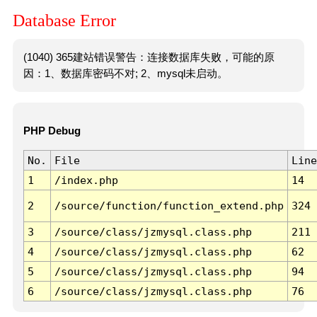
Database Error
(1040) 365建站错误警告：连接数据库失败，可能的原
因：1、数据库密码不对; 2、mysql未启动。
PHP Debug
No.
File
Line
1
/index.php
14
2
/source/function/function_extend.php
324
3
/source/class/jzmysql.class.php
211
4
/source/class/jzmysql.class.php
62
5
/source/class/jzmysql.class.php
94
6
/source/class/jzmysql.class.php
76