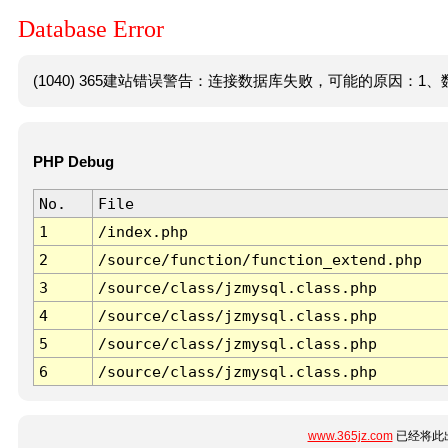
Database Error
(1040) 365建站错误警告：连接数据库失败，可能的原因：1、数
PHP Debug
No.
File
1
/index.php
2
/source/function/function_extend.php
3
/source/class/jzmysql.class.php
4
/source/class/jzmysql.class.php
5
/source/class/jzmysql.class.php
6
/source/class/jzmysql.class.php
www.365jz.com
已经将此