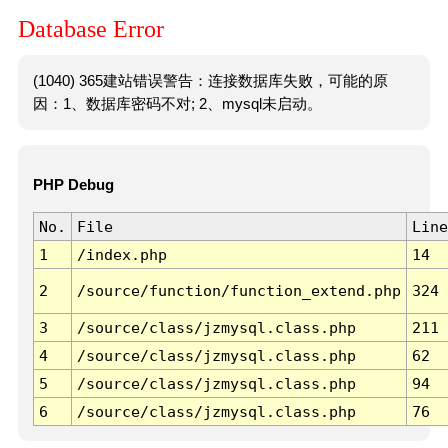
Database Error
(1040) 365建站错误警告：连接数据库失败，可能的原
因：1、数据库密码不对; 2、mysql未启动。
PHP Debug
No.
File
Line
1
/index.php
14
2
/source/function/function_extend.php
324
3
/source/class/jzmysql.class.php
211
4
/source/class/jzmysql.class.php
62
5
/source/class/jzmysql.class.php
94
6
/source/class/jzmysql.class.php
76