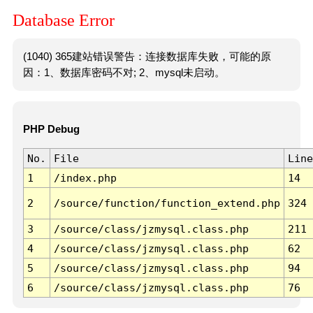
Database Error
(1040) 365建站错误警告：连接数据库失败，可能的原
因：1、数据库密码不对; 2、mysql未启动。
PHP Debug
No.
File
Line
1
/index.php
14
2
/source/function/function_extend.php
324
3
/source/class/jzmysql.class.php
211
4
/source/class/jzmysql.class.php
62
5
/source/class/jzmysql.class.php
94
6
/source/class/jzmysql.class.php
76