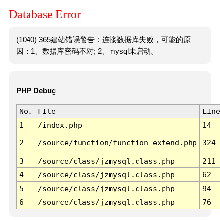
Database Error
(1040) 365建站错误警告：连接数据库失败，可能的原
因：1、数据库密码不对; 2、mysql未启动。
PHP Debug
No.
File
Line
1
/index.php
14
2
/source/function/function_extend.php
324
3
/source/class/jzmysql.class.php
211
4
/source/class/jzmysql.class.php
62
5
/source/class/jzmysql.class.php
94
6
/source/class/jzmysql.class.php
76