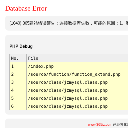
Database Error
(1040) 365建站错误警告：连接数据库失败，可能的原因：1、数
PHP Debug
No.
File
1
/index.php
2
/source/function/function_extend.php
3
/source/class/jzmysql.class.php
4
/source/class/jzmysql.class.php
5
/source/class/jzmysql.class.php
6
/source/class/jzmysql.class.php
www.365jz.com
已经将此