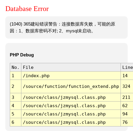
Database Error
(1040) 365建站错误警告：连接数据库失败，可能的原
因：1、数据库密码不对; 2、mysql未启动。
PHP Debug
No.
File
Line
1
/index.php
14
2
/source/function/function_extend.php
324
3
/source/class/jzmysql.class.php
211
4
/source/class/jzmysql.class.php
62
5
/source/class/jzmysql.class.php
94
6
/source/class/jzmysql.class.php
76